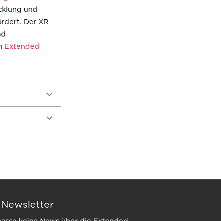
icklung und
ördert. Der XR
nd
ch
Extended
 Newsletter