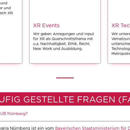
 und
er und
eich XR
XR Events
XR Tec
Wir geben Anregungen und Input
Wir unters
für XR als Querschnittsthema mit
Vernetzun
u.a. Nachhaltigkeit, Ethik, Recht,
unterschie
New Work und Ausbildung.
Technologi
Metropolr
UFIG GESTELLTE FRAGEN (F
HUB Nürnberg?
aria Nürnberg ist ein vom
Bayerischen Staatsministerium für D