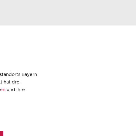
sstandorts Bayern
kt hat
drei
ien
und ihre