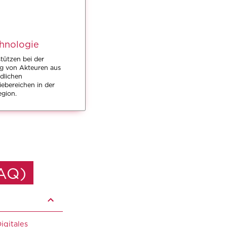
hnologie
tützen bei der
g von Akteuren aus
dlichen
ebereichen in der
egion.
AQ)
igitales