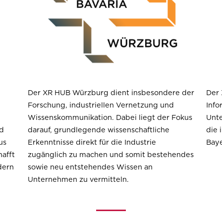
,
Der XR HUB Würzburg dient insbesondere der
Der
Forschung
, industriellen
Vernetzung
und
Info
Wissenskommunikation
. Dabei liegt der Fokus
Unt
nd
darauf, grundlegende wissenschaftliche
die 
us
Erkenntnisse direkt für die Industrie
Baye
hafft
zugänglich zu machen und somit bestehendes
dern
sowie neu entstehendes Wissen an
Unternehmen zu vermitteln.