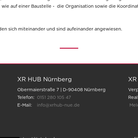
ie auf einer Baustelle - die Organisation sowie die Koordin
iden sich miteinander und sind aufeinander angewiesen.
XR HUB Nürnberg
XR
Obermaierstraße 7 | D-90408 Nürnberg
Verp
Telefon:
0151 280 105 47
Real
E-Mail:
info@xrhub-nue.de
Meld