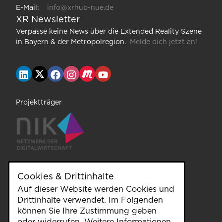
E-Mail:
info@xrhub-nue.de
XR Newsletter
Verpasse keine News über die Extended Reality Szene
in Bayern & der Metropolregion.
Melde dich jetzt an!
Projektträger
Cookies & Drittinhalte
Auf dieser Website werden Cookies und
unterstützt durch
Drittinhalte verwendet. Im Folgenden
können Sie Ihre Zustimmung geben