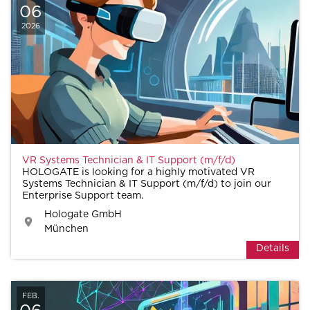
06
2026
VR Systems Technician & IT Support (m/f/d)
HOLOGATE is looking for a highly motivated VR
Systems Technician & IT Support (m/f/d) to join our
Enterprise Support team.
Hologate GmbH
München
Details
FEB.