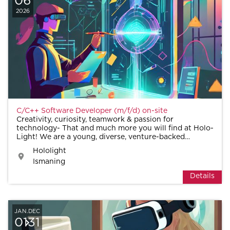
06
2026
C/C++ Software Developer (m/f/d) on-site
Creativity, curiosity, teamwork & passion for
technology- That and much more you will find at Holo-
Light! We are a young, diverse, venture-backed
software company based in Germany.
Hololight
Ismaning
Details
JAN.
DEC
01
31