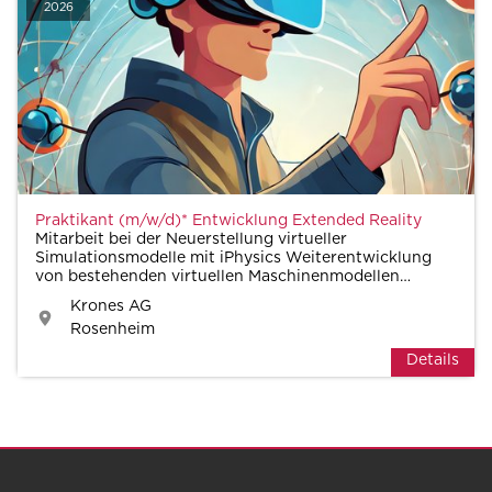
2026
Praktikant (m/w/d)* Entwicklung Extended Reality
Mitarbeit bei der Neuerstellung virtueller
Simulationsmodelle mit iPhysics Weiterentwicklung
von bestehenden virtuellen Maschinenmodellen
Unterstützung bei Projekten rund um das Thema
Krones AG
Extended Reality Aktive Teilnahme auf der Messe
Rosenheim
(Vorbereitung, Durchfü
Details