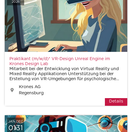
2026
Praktikant (m/w/d)* VR-Design Unreal Engine im
Krones Design Lab
Mitarbeit bei der Entwicklung von Virtual Reality und
Mixed Reality Applikationen Unterstützung bei der
Erstellung von VR-Umgebungen für psychologische
Studien Erstellung von Assets und Animationen
Krones AG
Aufbereitung von 3D-Modellen für Unreal Engine
Regensburg
Eigenständ
Details
JAN.
DEC
01
31