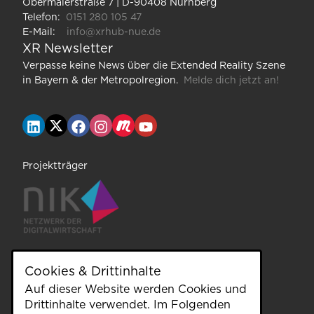
Obermaierstraße 7 | D-90408 Nürnberg
Telefon:
0151 280 105 47
E-Mail:
info@xrhub-nue.de
XR Newsletter
Verpasse keine News über die Extended Reality Szene
in Bayern & der Metropolregion.
Melde dich jetzt an!
Projektträger
Cookies & Drittinhalte
Auf dieser Website werden Cookies und
unterstützt durch
Drittinhalte verwendet. Im Folgenden