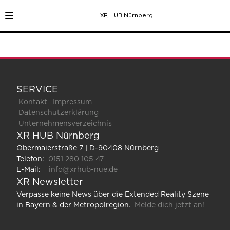
XR HUB Nürnberg
SERVICE
Kontakt
Impressum
Datenschutzerklärung
Unternehmensverzeichnis
XR HUB Nürnberg
Obermaierstraße 7 | D-90408 Nürnberg
Telefon:
0151 280 105 47
E-Mail:
info@xrhub-nue.de
XR Newsletter
Verpasse keine News über die Extended Reality Szene
in Bayern & der Metropolregion.
Melde dich jetzt an!