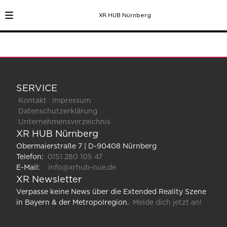
XR HUB Nürnberg
SERVICE
Kontakt
Impressum
Datenschutzerklärung
Unternehmensverzeichnis
XR HUB Nürnberg
Obermaierstraße 7 | D-90408 Nürnberg
Telefon:
0151 280 105 47
E-Mail:
info@xrhub-nue.de
XR Newsletter
Verpasse keine News über die Extended Reality Szene
in Bayern & der Metropolregion.
Melde dich jetzt an!