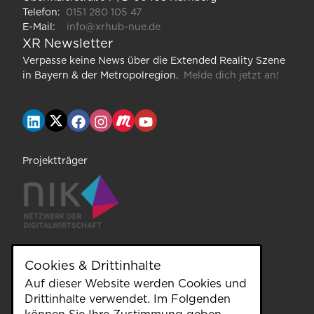
Telefon:
0151 280 105 47
E-Mail:
info@xrhub-nue.de
XR Newsletter
Verpasse keine News über die Extended Reality Szene
in Bayern & der Metropolregion.
Melde dich jetzt an!
Projektträger
Cookies & Drittinhalte
Auf dieser Website werden Cookies und
unterstützt durch
Drittinhalte verwendet. Im Folgenden