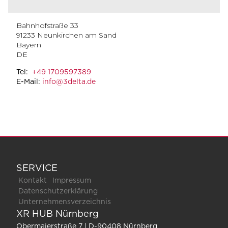
Bahnhofstraße 33
91233
Neunkirchen am Sand
Bayern
DE
Tel:
+49 1709597389
E-Mail:
info@3delta.de
SERVICE
Kontakt
Impressum
Datenschutzerklärung
Unternehmensverzeichnis
XR HUB Nürnberg
Obermaierstraße 7 | D-90408 Nürnberg