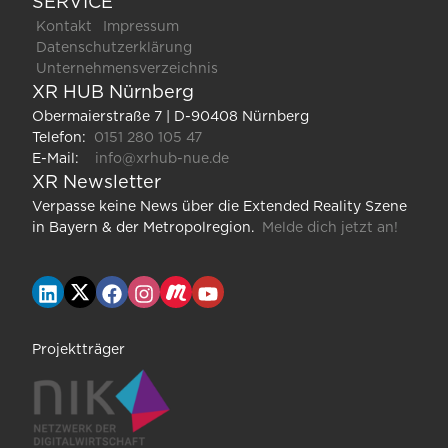
SERVICE
Kontakt
Impressum
Datenschutzerklärung
Unternehmensverzeichnis
XR HUB Nürnberg
Obermaierstraße 7 | D-90408 Nürnberg
Telefon:
0151 280 105 47
E-Mail:
info@xrhub-nue.de
XR Newsletter
Verpasse keine News über die Extended Reality Szene
in Bayern & der Metropolregion.
Melde dich jetzt an!
Projektträger