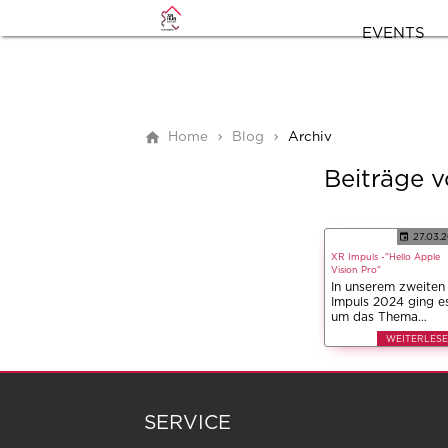
EVENTS
Home
Blog
Archiv
Beiträge 
27.03.
XR Impuls -"Hello Apple
Vision Pro"
In unserem zweiten
Impuls 2024 ging e
um das Thema
Hardware in
WEITERLES
Augmented und
Virtual Reality.
Genauer gesagt um
die Apple Vision Pr
Meta Quest 3.
SERVICE