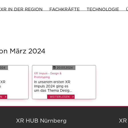
XR IN DER REGION
FACHKRÄFTE
TECHNOLOGIE
von März 2024
2024
20.03.2024
XR Impuls - Design &
Prototyping
 XR
In unserem ersten XR
s
Impuls 2024 ging es
um das Thema Design
& Prototyping in
EN
WEITERLESEN
Augmented und
Virtual Reality. Von
immersiven
o &
Designumgebungen
bis hin zu interaktiven
XR HUB Nürnberg
XR
Prototypen ermöglicht
XR eine völlig neue