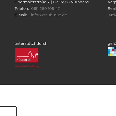
Dimension der
Obermaierstraße 7 | D-90408 Nürnberg
Verp
Kreativität und…
Telefon:
0151 280 105 47
Real
E-Mail:
info@xrhub-nue.de
Meld
unterstützt durch
gefö